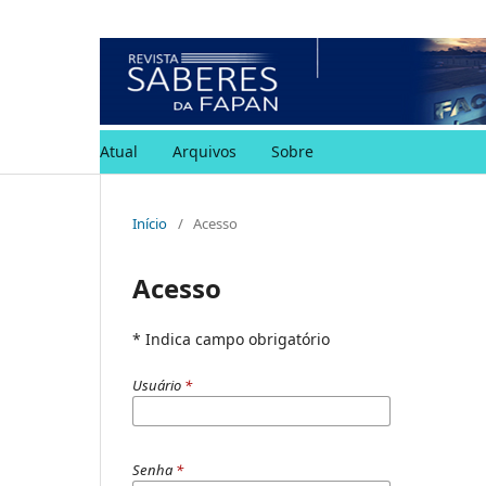
Atual
Arquivos
Sobre
Início
/
Acesso
Acesso
* Indica campo obrigatório
Usuário
*
Senha
*