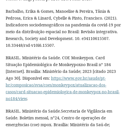
Barbalho, Erika & Gomes, Manoelise & Pereira, Tânia &
Pedrosa, Erica & Linard, Cybelle & Pinto, Francisco. (2021).
Indicadores sociodemográficos na pandemia da covid-19 por
meio da distribuição espacial no Brasil: Revisão integrativa.
Research, Society and Development. 10. e34110615507.
10.33448/rsd-v10i6.15507.
BRASIL. Ministério da Saúde. COE Monkeypox. Card
Situação Epidemiológica de Monkeypoxno Brasil nº 184
[Internet]. Brasília: Ministério da Saúde; 2023 [citado 2023
Ago 30]. Disponível em:
https://www.gov.br/saude/pt-
br/composicao/svsa/coes/monkeypox/atualizacao-dos-
casos/card-situacao-epidemiologica-de-monkeypox-no-brasil-
no184/view
.
BRASIL. Ministério da Saúde.Secretaria de Vigilância em
Saúde. Boletim mensal, n°24, Centro de operações de
emergências (coe) mpox. Brasília: Ministério da Saú-de;