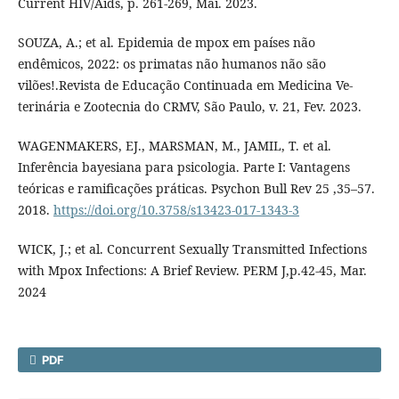
Current HIV/Aids, p. 261-269, Mai. 2023.
SOUZA, A.; et al. Epidemia de mpox em países não
endêmicos, 2022: os primatas não humanos não são
vilões!.Revista de Educação Continuada em Medicina Ve-
terinária e Zootecnia do CRMV, São Paulo, v. 21, Fev. 2023.
WAGENMAKERS, EJ., MARSMAN, M., JAMIL, T. et al.
Inferência bayesiana para psicologia. Parte I: Vantagens
teóricas e ramificações práticas. Psychon Bull Rev 25 ,35–57.
2018.
https://doi.org/10.3758/s13423-017-1343-3
WICK, J.; et al. Concurrent Sexually Transmitted Infections
with Mpox Infections: A Brief Review. PERM J,p.42-45, Mar.
2024
PDF