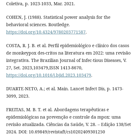
Coletiva, p. 1023-1033, Mar. 2021.
COHEN, J. (1988). Statistical power analysis for the
behavioral sciences. Routledge.
https://doi.org/10.4324/9780203771587
.
COSTA, R. J. B. et al. Perfil epidemiológico e clínico dos casos
de monkeypox des-critos na literatura em 2022: uma revisão
integrativa. The Brazilian Journal of Infec-tious Diseases, V.
27, Set. 2023,103479,ISSN 1413-8670,
https://doi.org/10.1016/j.bjid.2023.103479
.
DUARTE-NETO, A.; et al. Main. Lancet Infect Dis, p. 1473-
3099, 2023.
FREITAS, M. B. T. et al. Abordagens terapêuticas e
epidemiológicas na prevenção e controle da mpox: uma
revisão atualizada. Ciências da Saúde, V. 28. – Edição 138/Set
2024. DOI: 10.69849/revistaft/cs10202409301250