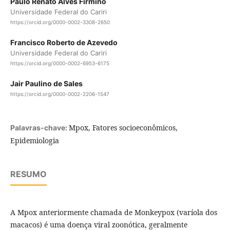
Paulo Renato Alves Firmino
Universidade Federal do Cariri
https://orcid.org/0000-0002-3308-2650
Francisco Roberto de Azevedo
Universidade Federal do Cariri
https://orcid.org/0000-0002-6953-6175
Jair Paulino de Sales
https://orcid.org/0000-0002-2206-1547
Mpox, Fatores socioeconômicos,
Palavras-chave:
Epidemiologia
RESUMO
A Mpox anteriormente chamada de Monkeypox (varíola dos
macacos) é uma doença viral zoonótica, geralmente