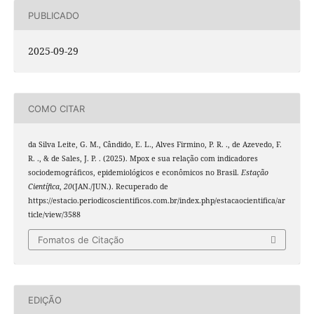
PUBLICADO
2025-09-29
COMO CITAR
da Silva Leite, G. M., Cândido, E. L., Alves Firmino, P. R. ., de Azevedo, F.
R. ., & de Sales, J. P. . (2025). Mpox e sua relação com indicadores
sociodemográficos, epidemiológicos e econômicos no Brasil.
Estação
Científica
,
20
(JAN./JUN.). Recuperado de
https://estacio.periodicoscientificos.com.br/index.php/estacaocientifica/ar
ticle/view/3588
Fomatos de Citação
EDIÇÃO