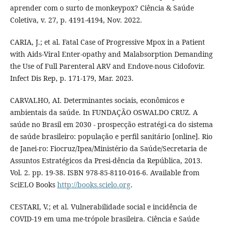
aprender com o surto de monkeypox? Ciência & Saúde
Coletiva, v. 27, p. 4191-4194, Nov. 2022.
CARIA, J.; et al. Fatal Case of Progressive Mpox in a Patient
with Aids-Viral Enter-opathy and Malabsorption Demanding
the Use of Full Parenteral ARV and Endove-nous Cidofovir.
Infect Dis Rep, p. 171-179, Mar. 2023.
CARVALHO, AI. Determinantes sociais, econômicos e
ambientais da saúde. In FUNDAÇÃO OSWALDO CRUZ. A
saúde no Brasil em 2030 - prospecção estratégi-ca do sistema
de saúde brasileiro: população e perfil sanitário [online]. Rio
de Janei-ro: Fiocruz/Ipea/Ministério da Saúde/Secretaria de
Assuntos Estratégicos da Presi-dência da República, 2013.
Vol. 2. pp. 19-38. ISBN 978-85-8110-016-6. Available from
SciELO Books
http://books.scielo.org
.
CESTARI, V.; et al. Vulnerabilidade social e incidência de
COVID-19 em uma me-trópole brasileira. Ciência e Saúde