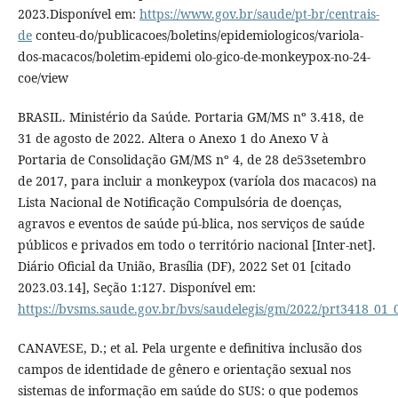
2023.Disponível em:
https://www.gov.br/saude/pt-br/centrais-
de
conteu-do/publicacoes/boletins/epidemiologicos/variola-
dos-macacos/boletim-epidemi olo-gico-de-monkeypox-no-24-
coe/view
BRASIL. Ministério da Saúde. Portaria GM/MS nº 3.418, de
31 de agosto de 2022. Altera o Anexo 1 do Anexo V à
Portaria de Consolidação GM/MS nº 4, de 28 de53setembro
de 2017, para incluir a monkeypox (varíola dos macacos) na
Lista Nacional de Notificação Compulsória de doenças,
agravos e eventos de saúde pú-blica, nos serviços de saúde
públicos e privados em todo o território nacional [Inter-net].
Diário Oficial da União, Brasília (DF), 2022 Set 01 [citado
2023.03.14], Seção 1:127. Disponível em:
https://bvsms.saude.gov.br/bvs/saudelegis/gm/2022/prt3418_01_
CANAVESE, D.; et al. Pela urgente e definitiva inclusão dos
campos de identidade de gênero e orientação sexual nos
sistemas de informação em saúde do SUS: o que podemos