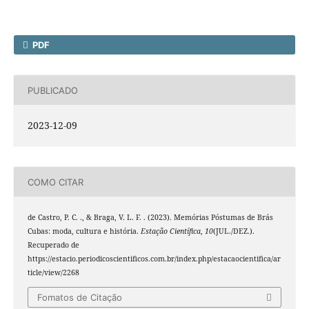
PDF
PUBLICADO
2023-12-09
COMO CITAR
de Castro, P. C. ., & Braga, V. L. F. . (2023). Memórias Póstumas de Brás
Cubas: moda, cultura e história.
Estação Científica
,
10
(JUL./DEZ.).
Recuperado de
https://estacio.periodicoscientificos.com.br/index.php/estacaocientifica/ar
ticle/view/2268
Fomatos de Citação