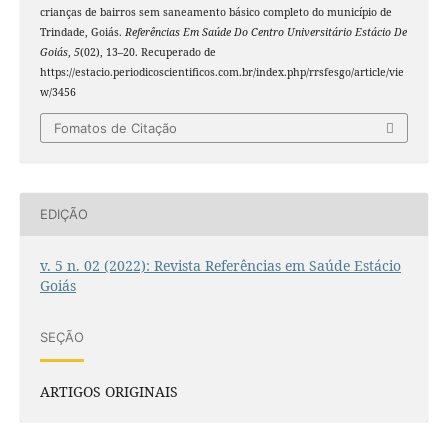
crianças de bairros sem saneamento básico completo do município de
Trindade, Goiás.
Referências Em Saúde Do Centro Universitário Estácio De
Goiás
,
5
(02), 13–20. Recuperado de
https://estacio.periodicoscientificos.com.br/index.php/rrsfesgo/article/vie
w/3456
Fomatos de Citação
EDIÇÃO
v. 5 n. 02 (2022): Revista Referências em Saúde Estácio
Goiás
SEÇÃO
ARTIGOS ORIGINAIS