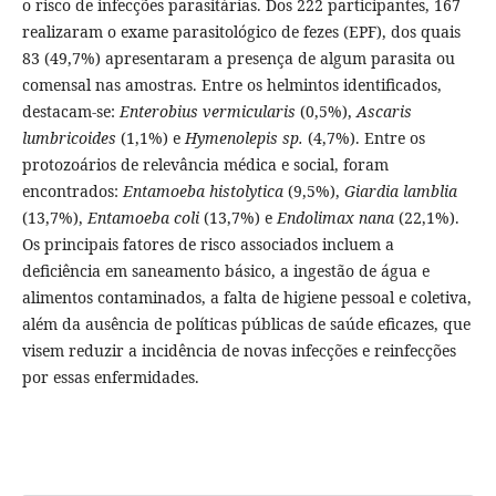
o risco de infecções parasitárias. Dos 222 participantes, 167
realizaram o exame parasitológico de fezes (EPF), dos quais
83 (49,7%) apresentaram a presença de algum parasita ou
comensal nas amostras. Entre os helmintos identificados,
destacam-se:
Enterobius vermicularis
(0,5%),
Ascaris
lumbricoides
(1,1%) e
Hymenolepis sp.
(4,7%). Entre os
protozoários de relevância médica e social, foram
encontrados:
Entamoeba histolytica
(9,5%),
Giardia lamblia
(13,7%),
Entamoeba coli
(13,7%) e
Endolimax nana
(22,1%).
Os principais fatores de risco associados incluem a
deficiência em saneamento básico, a ingestão de água e
alimentos contaminados, a falta de higiene pessoal e coletiva,
além da ausência de políticas públicas de saúde eficazes, que
visem reduzir a incidência de novas infecções e reinfecções
por essas enfermidades.