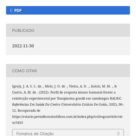
PDF
PUBLICADO
2022-11-30
COMO CITAR
Igreja, J. A. S. L. da ., Melo, J. O. de ., Vieira, A. D. ., Inácio, M. M. ., &
Castro, A. M. de . (2022). Perfil de resposta imune humoral frente a
reinfecção experimental por Toxoplasma gondii em camdongos BALB/C.
Referências Em Saúde Do Centro Universitário Estácio De Goiás
,
5
(02), 06–
12. Recuperado de
https://estacio.periodicoscientificos.com.br/index.php/rrsfesgo/article/vie
w/3455
Fomatos de Citação