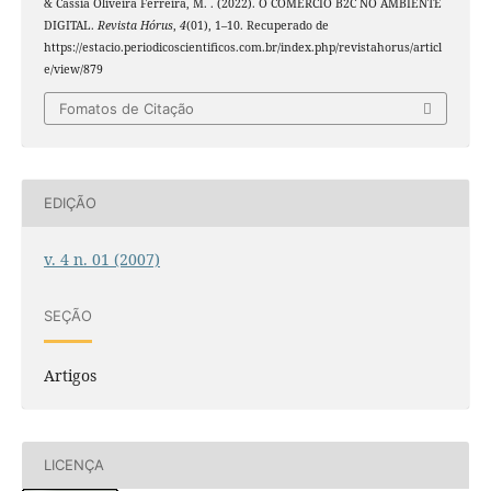
& Cássia Oliveira Ferreira, M. . (2022). O COMÉRCIO B2C NO AMBIENTE
DIGITAL.
Revista Hórus
,
4
(01), 1–10. Recuperado de
https://estacio.periodicoscientificos.com.br/index.php/revistahorus/articl
e/view/879
Fomatos de Citação
EDIÇÃO
v. 4 n. 01 (2007)
SEÇÃO
Artigos
LICENÇA