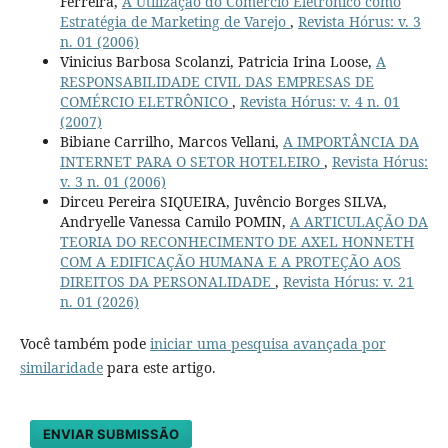
Ferreira,
A Utilização do Comércio Eletrônico como
Estratégia de Marketing de Varejo
,
Revista Hórus: v. 3
n. 01 (2006)
Vinicius Barbosa Scolanzi, Patricia Irina Loose,
A
RESPONSABILIDADE CIVIL DAS EMPRESAS DE
COMÉRCIO ELETRÔNICO
,
Revista Hórus: v. 4 n. 01
(2007)
Bibiane Carrilho, Marcos Vellani,
A IMPORTÂNCIA DA
INTERNET PARA O SETOR HOTELEIRO
,
Revista Hórus:
v. 3 n. 01 (2006)
Dirceu Pereira SIQUEIRA, Juvêncio Borges SILVA,
Andryelle Vanessa Camilo POMIN,
A ARTICULAÇÃO DA
TEORIA DO RECONHECIMENTO DE AXEL HONNETH
COM A EDIFICAÇÃO HUMANA E A PROTEÇÃO AOS
DIREITOS DA PERSONALIDADE
,
Revista Hórus: v. 21
n. 01 (2026)
Você também pode
iniciar uma pesquisa avançada por
similaridade
para este artigo.
ENVIAR SUBMISSÃO