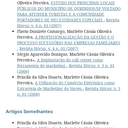
Oliveira Ferreira,
ESTUDO DOS PRINCIPAIS LOCAIS
PÚBLICOS DO MUNICÍPIO DE OURINHOS/SP VOLTADO
PARA ATENDER TURISTAS E A COMUNIDADE
PORTADORES DE NECESSIDADES ESPECIAIS
,
Revista
Hórus: v. 4 n. 01 (2007)
Flavio Donizete Camargo, Marlette Cássia Oliveira
Ferreira,
A PROFISSIONALIZAÇÃO DA GESTÃO E O
PROCESSO SUCESSÓRIO NAS EMPRESAS FAMILIARES
,
Revista Hórus: v. 4 n. 01 (2007)
Sérgio Aparecido Donique, Marlette Cássia Oliveira
Ferreira∗,
A Implantação do call center como
ferramenta de marketing
,
Revista Hórus: v. 3 n. 01
(2006)
Priscila da Silva Duarte, Marlette Cássia Oliveira
Ferreira,
A Utilização do Comércio Eletrônico como
Estratégia de Marketing de Varejo
,
Revista Hórus: v. 3
n. 01 (2006)
Artigos Semelhantes
Priscila da Silva Duarte, Marlette Cássia Oliveira