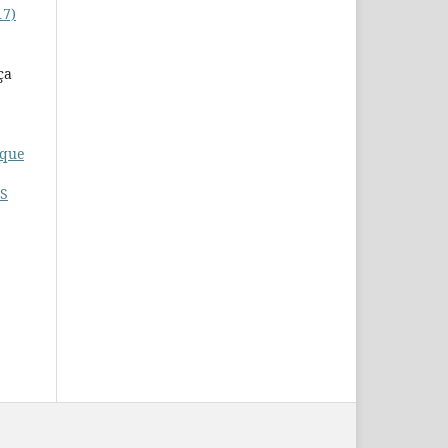
17)
ça
 que
S