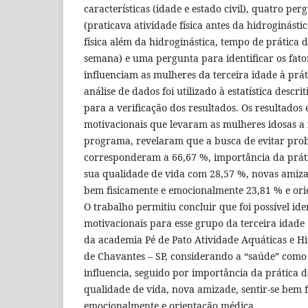
características (idade e estado civil), quatro per
(praticava atividade física antes da hidroginásti
física além da hidroginástica, tempo de prática d
semana) e uma pergunta para identificar os fato
influenciam as mulheres da terceira idade à prát
análise de dados foi utilizado à estatística descri
para a verificação dos resultados. Os resultados 
motivacionais que levaram as mulheres idosas a
programa, revelaram que a busca de evitar pro
corresponderam a 66,67 %, importância da práti
sua qualidade de vida com 28,57 %, novas amizad
bem fisicamente e emocionalmente 23,81 % e ori
O trabalho permitiu concluir que foi possível iden
motivacionais para esse grupo da terceira idade
da academia Pé de Pato Atividade Aquáticas e H
de Chavantes – SP, considerando a “saúde” como 
influencia, seguido por importância da prática d
qualidade de vida, nova amizade, sentir-se bem f
emocionalmente e orientação médica.