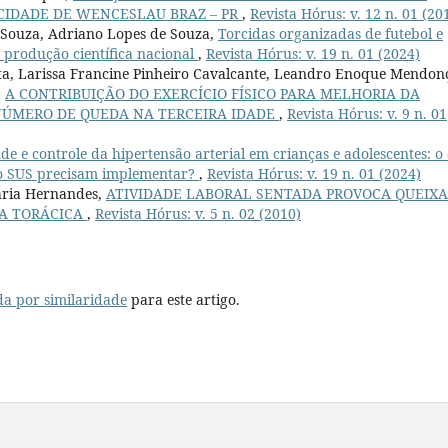
 CIDADE DE WENCESLAU BRAZ – PR
,
Revista Hórus: v. 12 n. 01 (20
e Souza, Adriano Lopes de Souza,
Torcidas organizadas de futebol e
a produção científica nacional
,
Revista Hórus: v. 19 n. 01 (2024)
osta, Larissa Francine Pinheiro Cavalcante, Leandro Enoque Mendon
,
A CONTRIBUIÇÃO DO EXERCÍCIO FÍSICO PARA MELHORIA DA
 NÚMERO DE QUEDA NA TERCEIRA IDADE
,
Revista Hórus: v. 9 n. 01
e e controle da hipertensão arterial em crianças e adolescentes: o
 o SUS precisam implementar?
,
Revista Hórus: v. 19 n. 01 (2024)
aria Hernandes,
ATIVIDADE LABORAL SENTADA PROVOCA QUEIXA
NA TORÁCICA
,
Revista Hórus: v. 5 n. 02 (2010)
da por similaridade
para este artigo.