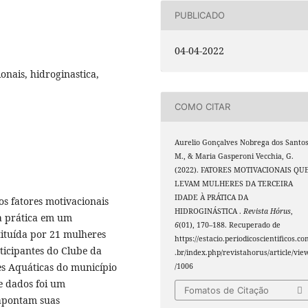
PUBLICADO
04-04-2022
onais, hidroginastica,
COMO CITAR
Aurelio Gonçalves Nobrega dos Santos
M., & Maria Gasperoni Vecchia, G.
(2022). FATORES MOTIVACIONAIS QU
LEVAM MULHERES DA TERCEIRA
IDADE À PRÁTICA DA
os fatores motivacionais
HIDROGINÁSTICA .
Revista Hórus
,
 à prática em um
6
(01), 170–188. Recuperado de
tituída por 21 mulheres
https://estacio.periodicoscientificos.c
ticipantes do Clube da
.br/index.php/revistahorus/article/vie
es Aquáticas do município
/1006
e dados foi um
Fomatos de Citação
 apontam suas