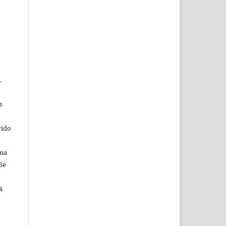
.
s
vido
rma
 Se
á