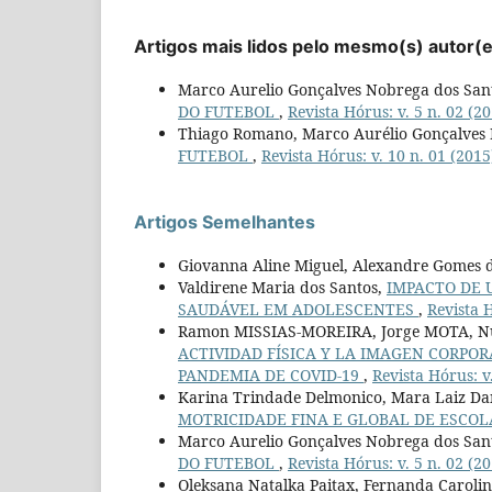
Artigos mais lidos pelo mesmo(s) autor(
Marco Aurelio Gonçalves Nobrega dos Sant
DO FUTEBOL
,
Revista Hórus: v. 5 n. 02 (2
Thiago Romano, Marco Aurélio Gonçalves 
FUTEBOL
,
Revista Hórus: v. 10 n. 01 (2015
Artigos Semelhantes
Giovanna Aline Miguel, Alexandre Gomes 
Valdirene Maria dos Santos,
IMPACTO DE 
SAUDÁVEL EM ADOLESCENTES
,
Revista H
Ramon MISSIAS-MOREIRA, Jorge MOTA, 
ACTIVIDAD FÍSICA Y LA IMAGEN CORPOR
PANDEMIA DE COVID-19
,
Revista Hórus: v
Karina Trindade Delmonico, Mara Laiz D
MOTRICIDADE FINA E GLOBAL DE ESCOL
Marco Aurelio Gonçalves Nobrega dos Sant
DO FUTEBOL
,
Revista Hórus: v. 5 n. 02 (2
Oleksana Natalka Paitax, Fernanda Carol