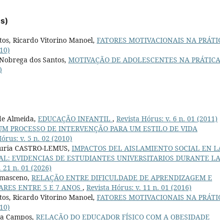
es)
os, Ricardo Vitorino Manoel,
FATORES MOTIVACIONAIS NA PRÁTI
010)
Nobrega dos Santos,
MOTIVAÇÃO DE ADOLESCENTES NA PRÁTICA
)
de Almeida,
EDUCAÇÃO INFANTIL
,
Revista Hórus: v. 6 n. 01 (2011)
UM PROCESSO DE INTERVENÇÃO PARA UM ESTILO DE VIDA
órus: v. 5 n. 02 (2010)
Nuria CASTRO-LEMUS,
IMPACTOS DEL AISLAMIENTO SOCIAL EN L
AL: EVIDENCIAS DE ESTUDIANTES UNIVERSITARIOS DURANTE L
. 21 n. 01 (2026)
amasceno,
RELAÇÃO ENTRE DIFICULDADE DE APRENDIZAGEM E
ARES ENTRE 5 E 7 ANOS
,
Revista Hórus: v. 11 n. 01 (2016)
os, Ricardo Vitorino Manoel,
FATORES MOTIVACIONAIS NA PRÁTI
010)
ina Campos,
RELAÇÃO DO EDUCADOR FÍSICO COM A OBESIDADE