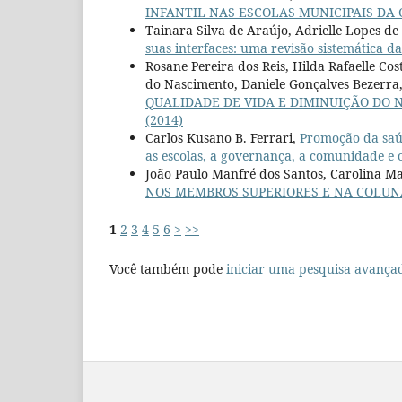
INFANTIL NAS ESCOLAS MUNICIPAIS DA
Tainara Silva de Araújo, Adrielle Lopes d
suas interfaces: uma revisão sistemática d
Rosane Pereira dos Reis, Hilda Rafaelle C
do Nascimento, Daniele Gonçalves Bezerra
QUALIDADE DE VIDA E DIMINUIÇÃO DO
(2014)
Carlos Kusano B. Ferrari,
Promoção da saúd
as escolas, a governança, a comunidade e
João Paulo Manfré dos Santos, Carolina M
NOS MEMBROS SUPERIORES E NA COLU
1
2
3
4
5
6
>
>>
Você também pode
iniciar uma pesquisa avança