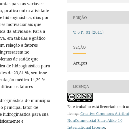
guntas para as variáveis
ca, pratica outra atividade
e hidroginástica, dias por
EDIÇÃO
res motivacionais que
ica da atividade. Para a
v. 6 n. 01 (2011)
tiva, em tabelas e gráfico
em relação a fatores
SEÇÃO
 ingressarem no
blemas de saúde que
Artigos
ca de hidroginástica para
es de 23,81 %, sentir-se
entação médica 14,29 %.
tificar os fatores
LICENÇA
idroginástica do município
Este trabalho está licenciado sob 
o principal fator de
licença
Creative Commons Attribut
e hidroginástica para sua
NonCommercial-ShareAlike 4.0
isicamente e
International License
.