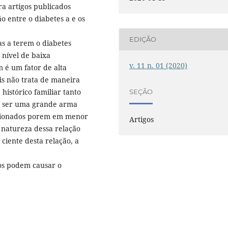
ra artigos publicados
o entre o diabetes a e os
EDIÇÃO
as a terem o diabetes
 nível de baixa
v. 11 n. 01 (2020)
 é um fator de alta
is não trata de maneira
histórico familiar tanto
SEÇÃO
e ser uma grande arma
acionados porem em menor
Artigos
 natureza dessa relação
 ciente desta relação, a
os podem causar o