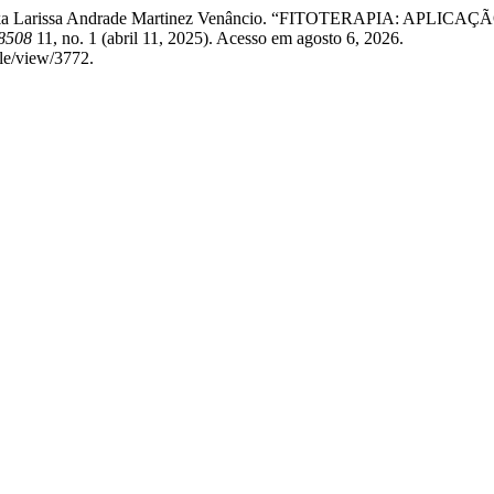
újo, e Érika Larissa Andrade Martinez Venâncio. “FITOTERAP
-8508
11, no. 1 (abril 11, 2025). Acesso em agosto 6, 2026.
cle/view/3772.