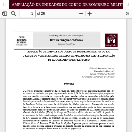
AMPLIAÇÃO DE UNIDADES DO CORPO DE BOMBEIRO MILITAR DO RIO GRANDE DO NORTE