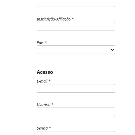
Instituição/Afiliação
*
País
*
Acesso
E-mail
*
Usuário
*
Senha
*